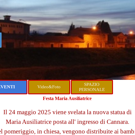
 
Salta menù
SPAZIO
EVENTI
Video&Foto
▼
▼
▼
PERSONALE
Festa Maria Ausiliatrice
Il 24 maggio 2025 viene svelata la nuova statua di
Maria Ausiliatrice posta all' ingresso di Cannara.
l pomeriggio, in chiesa, vengono distribuite ai bamb