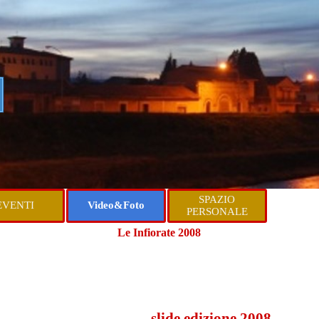
 
Salta menù
SPAZIO
EVENTI
Video&Foto
▼
▼
▼
PERSONALE
Le Infiorate 2008
slide edizione 2008