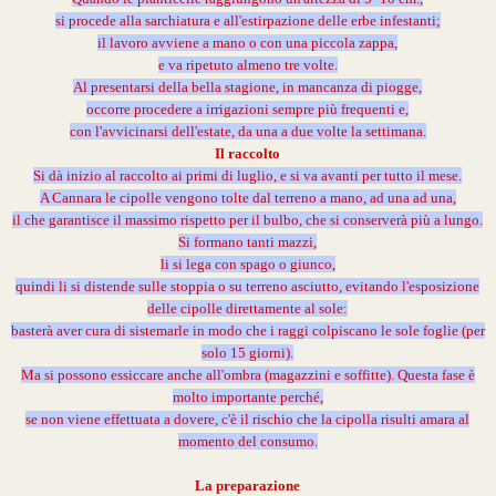
si procede alla sarchiatura e all'estirpazione delle erbe infestanti;
il lavoro avviene a mano o con una piccola zappa,
e va ripetuto almeno tre volte.
Al presentarsi della bella stagione, in mancanza di piogge,
occorre procedere a irrigazioni sempre più frequenti e,
con l'avvicinarsi dell'estate, da una a due volte la settimana.
Il raccolto
Si dà inizio al raccolto ai primi di luglio, e si va avanti per tutto il mese.
A Cannara le cipolle vengono tolte dal terreno a mano, ad una ad una,
il che garantisce il massimo rispetto per il bulbo, che si conserverà più a lungo.
Si formano tanti mazzi,
li si lega con spago o giunco,
quindi li si distende sulle stoppia o su terreno asciutto, evitando l'esposizione
delle cipolle direttamente al sole:
basterà aver cura di sistemarle in modo che i raggi colpiscano le sole foglie (per
solo 15 giorni).
Ma si possono essiccare anche all'ombra (magazzini e soffitte). Questa fase è
molto importante perché,
se non viene effettuata a dovere,
c'è il rischio che la cipolla risulti amara al
momento del consumo.
La preparazione