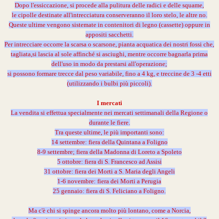
Dopo l'essiccazione, si procede alla pulitura delle radici e delle squame,
le cipolle destinate all'intrecciatura conserveranno il loro stelo, le altre no.
Queste ultime vengono sistemate in contenitori di legno (cassette) oppure in
appositi sacchetti.
Per intrecciare occorre la scarsa o scarsone, pianta acquatica dei nostri fossi che,
tagliata,si lascia al sole affinché si asciughi, mentre occorre bagnarla prima
dell'uso in modo da prestarsi all'operazione;
si possono formare trecce dal peso variabile, fino a 4 kg, e treccine de 3 -4 etti
(utilizzando i bulbi più piccoli).
I mercati
La vendita si effettua specialmente nei mercati settimanali della Regione o
durante le fiere.
Tra queste ultime, le più importanti sono:
14 settembre: fiera della Quintana a Foligno
8-9 settembre; fiera della Madonna di Loreto a Spoleto
5 ottobre: fiera di S. Francesco ad Assisi
31 ottobre: fiera dei Morti a S. Maria degli Angeli
1-6 novembre: fiera dei Morti a Perugia
25 gennaio: fiera di S. Feliciano a Foligno.
Ma c'è chi si spinge ancora molto più lontano, come a Norcia,